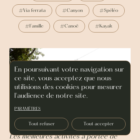
#Via ferrata
#Canyon
#Spéléo
#Famille
#Canoë
#Kayak
En poursuivant votre navigation sur
ce site, vous acceptez que nous
utilisions des cookies pour mesurer
l'audience de notre site.
PARAMÈTRES
Tout refuser
Tout accepter
Les meilleures activités à portée de