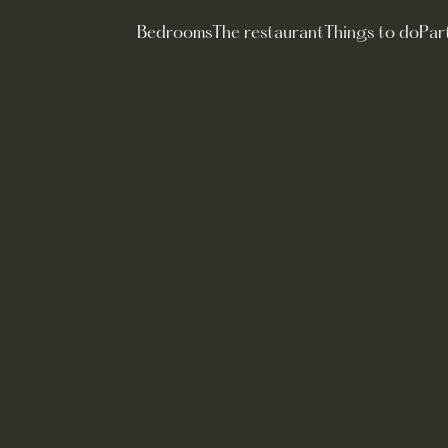
Bedrooms
The restaurant
Things to do
Par